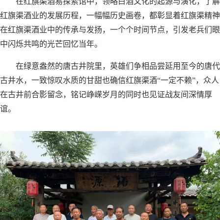
在红旗渠酒易探索馆中，领略白酒文化的起源与演化，了解
红旗渠酒业的发展历程，一幅幅历史画卷，都彰显着红旗渠精神
在红旗渠酒业中的传承与发扬，一个个时间节点，引发老兵们眼
中闪烁共鸣的光芒回忆当年。
在绿意盎然的唐古井院里，英雄们争相品尝延用至今的唐代
古井水，一致惊叹水质的甘甜也确信红旗渠酒“一定不赖”，众人
在古井前合影留念，铭记峥嵘岁月的同时也见证战友间深情厚
谊。