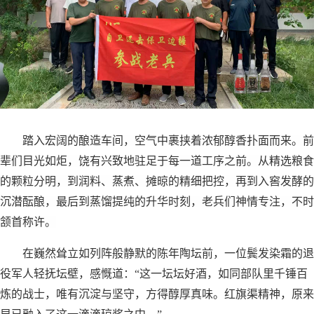
踏入宏阔的酿造车间，空气中裹挟着浓郁醇香扑面而来。前
辈们目光如炬，饶有兴致地驻足于每一道工序之前。从精选粮食
的颗粒分明，到润料、蒸煮、摊晾的精细把控，再到入窖发酵的
沉潜酝酿，最后到蒸馏提纯的升华时刻，老兵们神情专注，不时
颔首称许。
在巍然耸立如列阵般静默的陈年陶坛前，一位鬓发染霜的退
役军人轻抚坛壁，感慨道：“这一坛坛好酒，如同部队里千锤百
炼的战士，唯有沉淀与坚守，方得醇厚真味。红旗渠精神，原来