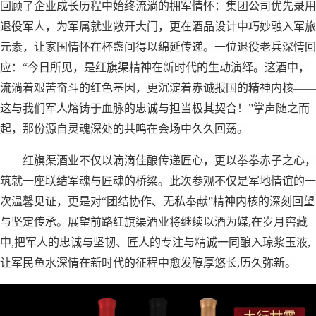
回顾了企业成长历程中始终流淌的拥军情怀：集团公司优先录用
退役军人，为军属就业敞开大门，更在酒品设计中巧妙融入军旅
元素，让家国情怀在杯盏间得以绵延传递。一位退役老兵深情回
应：“今日所见，是红旗渠精神在新时代的生动演绎。这酒中，
流淌着艰苦奋斗的红色基因，更沉淀着赤诚报国的精神内核——
这与我们军人熔铸于血脉的忠诚与担当极其契合！”掌声随之而
起，那份源自灵魂深处的共鸣在会场中久久回荡。
红旗渠酒业不仅以滴滴佳酿传递匠心，更以拳拳赤子之心，
筑就一座联结军魂与匠魂的桥梁。此次参观不仅是军地情谊的一
次温馨见证，更是对“团结协作、无私奉献”精神内核的深刻回望
与坚定传承。展望前路红旗渠酒业将继续以酒为媒,在岁月窖藏
中,把军人的忠诚与坚韧、匠人的专注与精诚一同酿入琼浆玉液,
让军民鱼水深情在新时代的征程中愈发醇厚悠长,历久弥新。