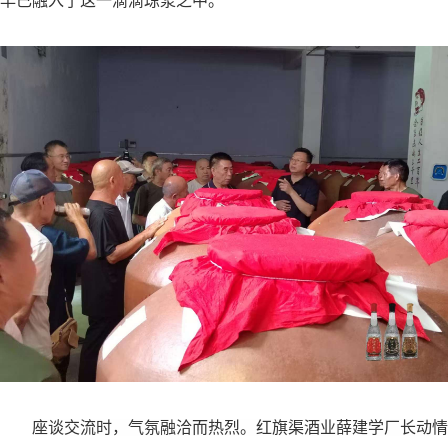
早已融入了这一滴滴琼浆之中。”
座谈交流时，气氛融洽而热烈。红旗渠酒业薛建学厂长动情