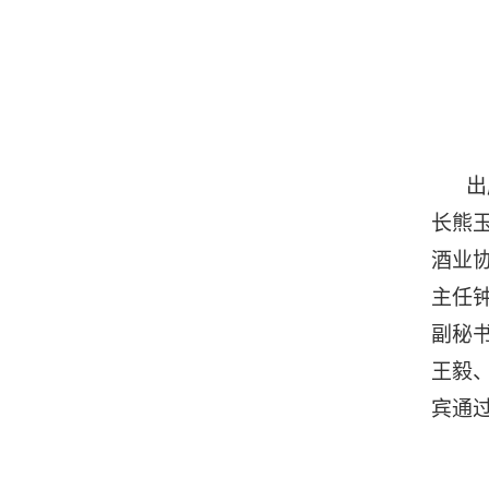
出
长熊
酒业
主任
副秘
王毅
宾通